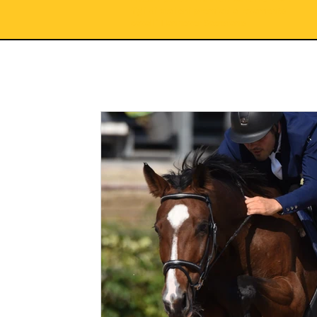
figli di stalloni premiati allevamento
cavalli Hannover Sacrofano
LTQ UNIVERSE
HORSELIFE
HORSETALK