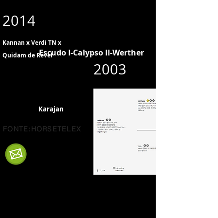
2014
Kannan x Verdi TN x
Escudo I-Calypso II-Werther
Quidam de Revel
2003
Karajan
FONTE:HORSETELEX