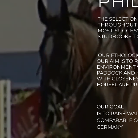
PHI
THE SELECTIO
THROUGHOUT 
MOST SUCCES
STUDBOOKS T
OUR ETHOLOGI
OUR AIM IS TO 
ENVIRONMENT 
PADDOCK AND H
WITH CLOSENES
HORSECARE P
OUR GOAL
IS TO RAISE W
COMPARABLE OR
GERMANY