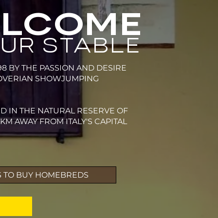
LCOME
UR STABLE
98 BY THE PASSION AND DESIRE
OVERIAN SHOWJUMPING
D IN THE NATURAL RESERVE OF
KM AWAY FROM ITALY'S CAPITAL
 TO BUY HOMEBREDS