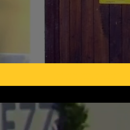
i nostri puledri hanno il salto nel DNA
figli di stalloni premiati allevamento
cavalli Hannover Sacrofano