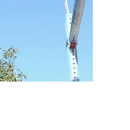
1° class. Vince l'UMBRIA TOUR CANDY
GIRL DE LTQ montata da Giulio Di
Renzo Umbria Tour 2016
Calla Blanca de LTQ