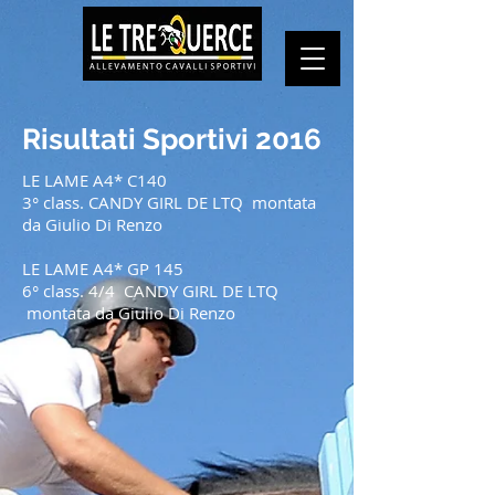
Risultati Sportivi 2016
LE LAME A4* C140
3° class. CANDY GIRL DE LTQ montata
da Giulio Di Renzo
LE LAME A4* GP 145
6° class. 4/4 CANDY GIRL DE LTQ
montata da Giulio Di Renzo