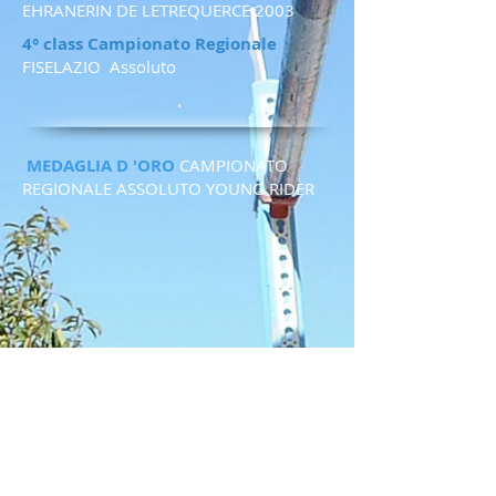
EHRANERIN DE LETREQUERCE 2003
4° class Campionato Regionale
FISELAZIO Assoluto
MEDAGLIA D 'ORO
CAMPIONATO
REGIONALE ASSOLUTO YOUNG RIDER
Bronzo
Campionati Regionali Assoluti Indoor
FEI
CSIU25 EY-CUP 2014
2°CLASS.